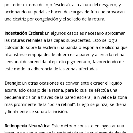
posterior externa del ojo (esclera), a la altura del desgarro, y
accionando un pedal se hacen descargas de frío que provocan
una cicatriz por congelación y el sellado de la rotura.
Indentación Escleral:
En algunos casos es necesario aproximar
las roturas retinales a las capas subyacentes. Esto se logra
colocando sobre la esclera una banda o esponja de silicona que
al ajustarse empuja desde afuera esta pared y acerca la retina
sensorial desprendida al epitelio pigmentario, favoreciendo de
este modo la adherencia de las zonas afectadas.
Drenaje:
En otras ocasiones es conveniente extraer el liquido
acumulado debajo de la retina, para lo cual se efectúa una
pequeña incisión a través de la pared escleral, a nivel de la zona
más prominente de la "bolsa retinal". Luego se punza, se drena
y finalmente se sutura la incisión.
Retinopexia Neumática:
Este método consiste en inyectar una
burbuja de aire o gas en la cavidad vítrea, la cual empuja desde